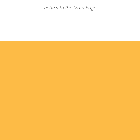
Return to the Main Page
Home
I'm
Events
Med
Ministries
For 
Quicks Links
Giv