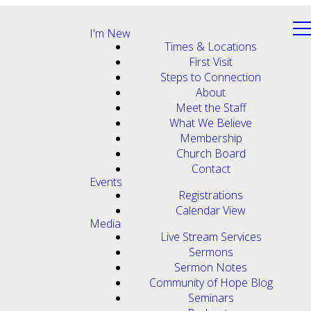
I'm New
Times & Locations
First Visit
Steps to Connection
About
Meet the Staff
What We Believe
Membership
Church Board
Contact
Events
Registrations
Calendar View
Media
Live Stream Services
Sermons
Sermon Notes
Community of Hope Blog
Seminars